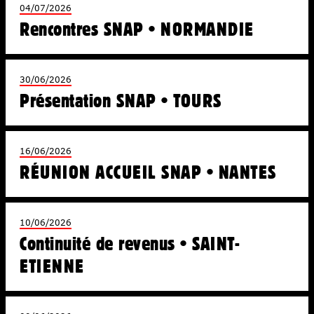
04/07/2026
Newsletter
Rencontres SNAP • NORMANDIE
Actualités
Communiqués
30/06/2026
Présentation SNAP • TOURS
Droits sociaux
Droits d’auteurs
Solidarités
16/06/2026
Fiscalité
RÉUNION ACCUEIL SNAP • NANTES
Libertés
Économies
10/06/2026
Ateliers
Continuité de revenus • SAINT-
Écoles d’art
ETIENNE