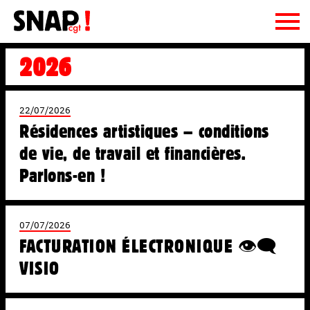
2026
Le SNAP CGT
le SNAP CGT, c'est quoi ?
Adhésion
22/07/2026
On fait quoi ?
Résidences artistiques – conditions
Ressources
La CE et le Bureau
de vie, de travail et financières.
La CGT
Publications
Parlons-en !
Syndi-quoi ?
Podcasts
Régions
Fiches pratiques
Document d'orientation
07/07/2026
FACTURATION ÉLECTRONIQUE 👁️‍🗨️
Liens utiles
VISIO
Archives
Contact