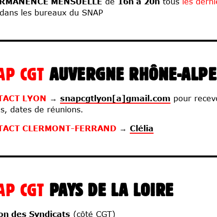
RMANENCE MENSUELLE
de
16h à 20h
tous
les dern
dans les bureaux du SNAP
AP CGT
AUVERGNE RHÔNE-ALPE
TACT LYON
→
snapcgtlyon[a]gmail.com
pour recevo
es, dates de réunions.
TACT CLERMONT-FERRAND
→
Clélia
AP CGT
PAYS DE LA LOIRE
on des Syndicats
(côté CGT)