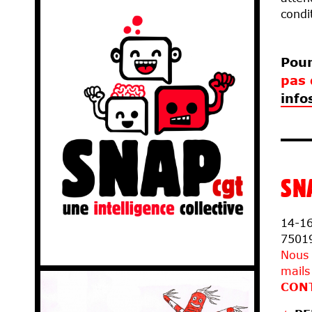
condi
Pou
pas 
info
SN
14-16
7501
Nous 
mails
CON