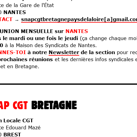
ce de la Gare de l'État
0
NANTES
TACT
→
snapcgtbretagnepaysdelaloire[a]gmail.c
UNION MENSUELLE sur
NANTES
s le mardi ou une fois le jeudi
(ça change chaque mo
0
à la Maison des Syndicats de Nantes.
NNES-TOI
à notre
Newsletter
de la section
pour rec
prochaines réunions
et les dernières infos syndicales 
 et en Bretagne.
AP CGT
BRETAGNE
n Locale CGT
ce Edouard Mazé
0
BREST