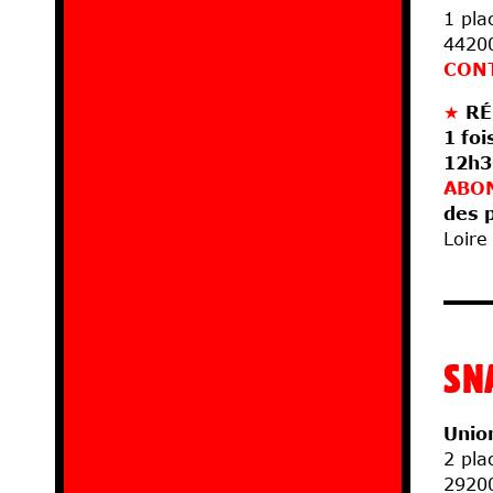
1 pla
4420
CON
★
RÉ
1 foi
12h3
ABO
des 
Loire
SN
Unio
2 pla
2920