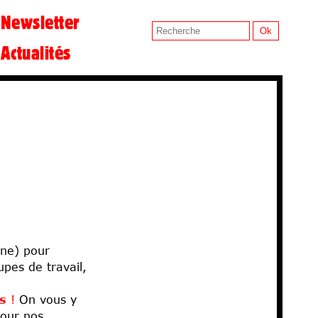
Newsletter
Actualités
 utiles
i-quoi ?
nomies
Archives
Ateliers
Régions
Écoles d’art
gne) pour
upes de travail,
s
!
On vous y
pour nos