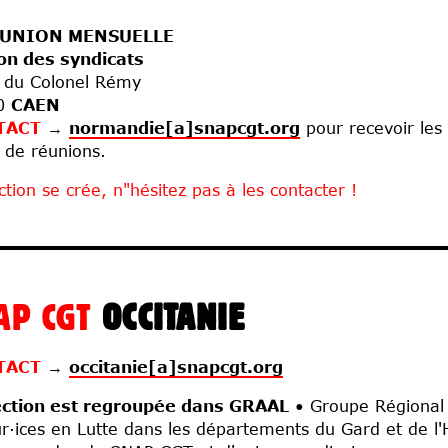
UNION MENSUELLE
on des syndicats
 du Colonel Rémy
0
CAEN
TACT
→
normandie[a]snapcgt.org
pour recevoir les 
 de réunions.
ction se crée, n"hésitez pas à les contacter !
AP CGT
OCCITANIE
TACT
→
occitanie[a]snapcgt.org
ection est regroupée dans GRAAL
• Groupe Régional d
r·ices en Lutte dans les départements du Gard et de l'