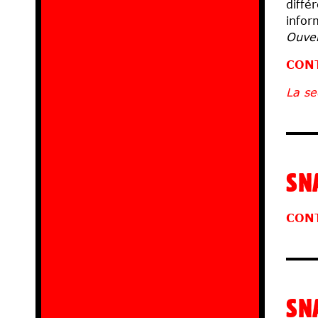
diffé
infor
Ouver
CON
La se
SN
CON
SN