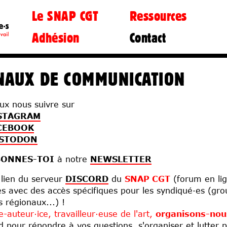
Le SNAP CGT
Ressources
Adhésion
Contact
 quoi ?
dcasts
Droits d’auteurs
On fait quoi ?
Fiches pratiques
Solidarités
La CE et le Bureau
Document d'orientation
Fiscalité
Libertés
La CGT
Liens
Synd
Éco
NAUX DE COMMUNICATION
ux nous suivre sur
STAGRAM
CEBOOK
STODON
BONNES-TOI
à notre
NEWSLETTER
lien du serveur
DISCORD
du
SNAP CGT
(forum en li
es avec des accès spécifiques pour les syndiqué·es (gro
s régionaux...) !
te-auteur·ice, travailleur·euse de l'art,
organisons-nou
d pour répondre à vos questions, s'organiser et lutter 