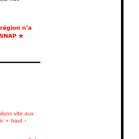
 région n'a
 SNAP
★
dons vite aux
ir + haut ↑