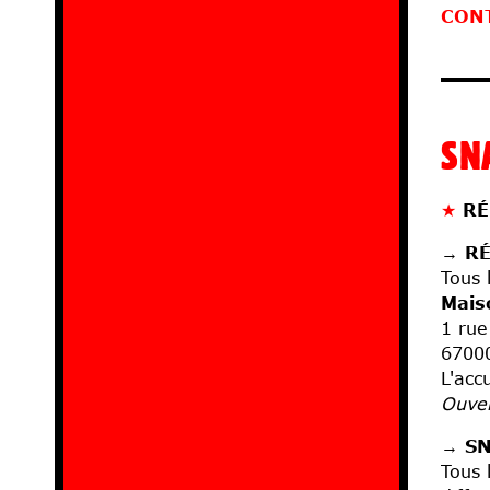
CON
SN
★
RÉ
→
R
Tous 
Mais
1 rue
6700
L'acc
Ouver
→
SN
Tous 