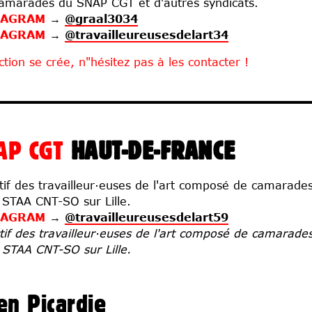
amarades du SNAP CGT et d'autres syndicats.
TAGRAM
→
@graal3034
TAGRAM
→
@travailleureusesdelart34
ction se crée, n"hésitez pas à les contacter !
AP CGT
HAUT-DE-FRANCE
ctif des travailleur·euses de l'art composé de camara
 STAA CNT-SO sur Lille.
TAGRAM
→
@travailleureusesdelart59
ctif des travailleur·euses de l'art composé de camara
 STAA CNT-SO sur Lille.
en Picardie