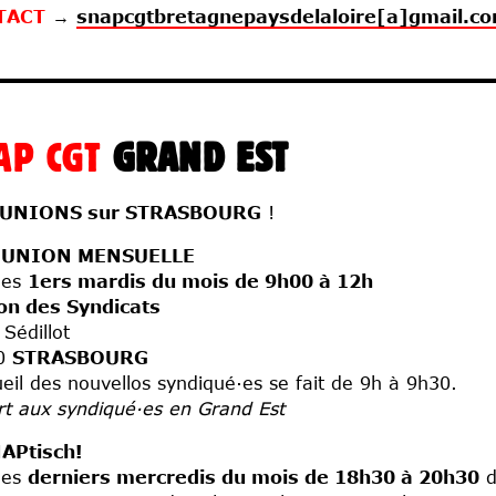
TACT
→
snapcgtbretagnepaysdelaloire[a]gmail.c
AP CGT
GRAND EST
UNIONS sur STRASBOURG
!
ÉUNION MENSUELLE
les
1ers mardis du mois de 9h00 à 12h
on des Syndicats
 Sédillot
0
STRASBOURG
ueil des nouvellos syndiqué·es se fait de 9h à 9h30.
t aux syndiqué·es en Grand Est
APtisch!
les
derniers mercredis du mois de 18h30 à 20h30
d