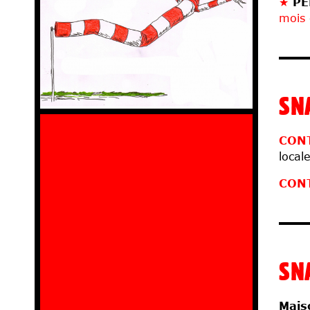
★
PE
mois
SN
CON
local
CON
SN
Mais