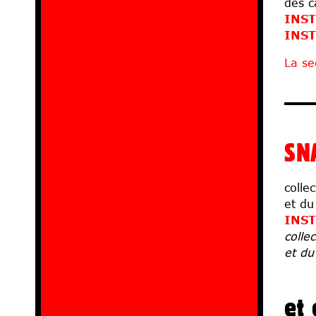
des c
INS
INS
La se
SN
colle
et du
INS
colle
et du
et 