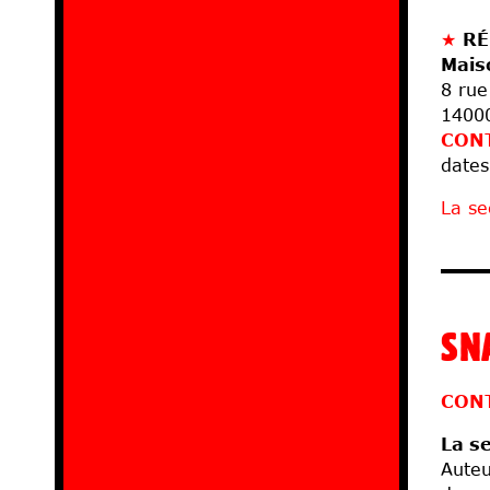
★
RÉ
Mais
8 rue
1400
CON
dates
La se
SN
CON
La s
Auteu