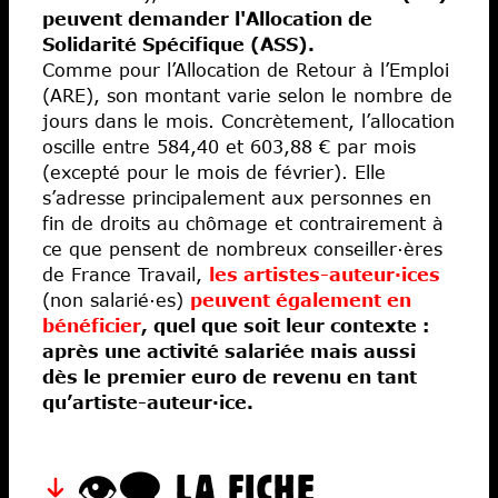
peuvent demander l'Allocation de
Newsletter
Solidarité Spécifique (ASS).
Comme pour l’Allocation de Retour à l’Emploi
Actualités
(ARE), son montant varie selon le nombre de
jours dans le mois. Concrètement, l’allocation
Communiqués
oscille entre 584,40 et 603,88 € par mois
Droits sociaux
(excepté pour le mois de février). Elle
Droits d’auteurs
s’adresse principalement aux personnes en
fin de droits au chômage et contrairement à
Solidarités
ce que pensent de nombreux conseiller·ères
Fiscalité
de France Travail,
les artistes-auteur·ices
Libertés
(non salarié·es)
peuvent également en
bénéficier
, quel que soit leur contexte :
Économies
après une activité salariée mais aussi
Ateliers
dès le premier euro de revenu en tant
Écoles d’art
qu’artiste-auteur·ice.
👁️‍🗨️ LA FICHE