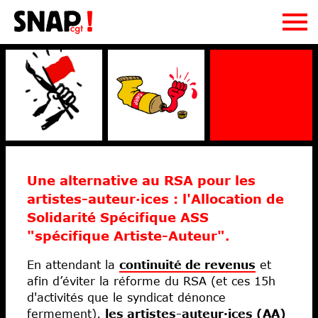
Le SNAP CGT
le SNAP CGT, c'est quoi ?
Adhésion
On fait quoi ?
Ressources
La CE et le Bureau
La CGT
Publications
Une alternative au RSA pour les
Syndi-quoi ?
Podcasts
artistes-auteur·ices : l'Allocation de
Régions
Fiches pratiques
Solidarité Spécifique ASS
Document d'orientation
"spécifique Artiste-Auteur".
Liens utiles
En attendant la
continuité de revenus
et
Archives
afin d’éviter la réforme du RSA (et ces 15h
d'activités que le syndicat dénonce
Contact
fermement),
les artistes-auteur·ices (AA)