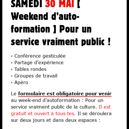
SAMEDI
30 MAI
[
Fiscalité
Weekend d’auto-
Libertés
formation ] Pour un
Économies
Ateliers
service vraiment public !
Écoles d’art
▫️ Conférence gesticulée
▫️ Partage d’expérience
▫️ Tables rondes
▫️ Groupes de travail
▫️ Apéro
Le
formulaire est obligatoire pour venir
au week-end d’autoformation : Pour un
service vraiment public de la culture.
Il est
gratuit et ouvert à tous·tes.
Il se déroulera
sur deux jours et dans deux espaces :