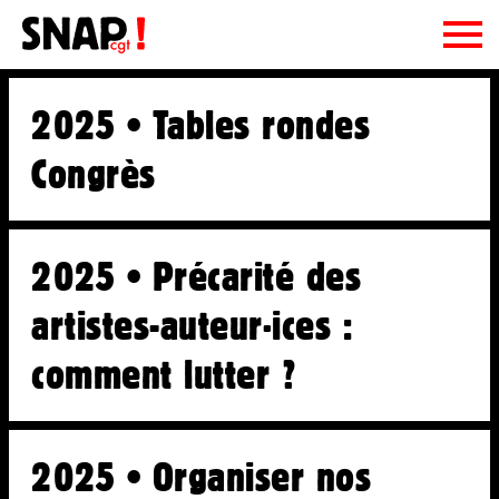
Le SNAP CGT
2025 • Tables rondes
le SNAP CGT, c'est quoi ?
Adhésion
Congrès
On fait quoi ?
Ressources
La CE et le Bureau
La CGT
Publications
2025 • Précarité des
Syndi-quoi ?
Podcasts
artistes-auteur·ices :
Régions
Fiches pratiques
comment lutter ?
Document d'orientation
Liens utiles
Archives
2025 • Organiser nos
Contact