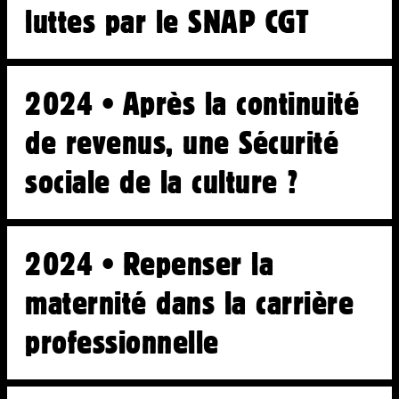
luttes par le SNAP CGT
Newsletter
Actualités
2024 • Après la continuité
Communiqués
Droits sociaux
de revenus, une Sécurité
Droits d’auteurs
sociale de la culture ?
Solidarités
Fiscalité
Libertés
2024 • Repenser la
Économies
Ateliers
maternité dans la carrière
Écoles d’art
professionnelle