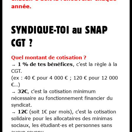
année.
Fiscalité
Libertés
SYNDIQUE-TOI au SNAP
Économies
Ateliers
CGT ?
Écoles d’art
Quel montant de cotisation ?
→
1 % de tes bénéfices
, c’est la règle à la
CGT.
(ex : 40 € pour 4 000 € ; 120 € pour 12 000
€…)
→
32€
, c'est la cotisation minimum
nécessaire au fonctionnement financier du
syndicat.
→
12€
(soit 1€ par mois), c'est la cotisation
solidaire pour les allocataires des minimas
sociaux, les étudiant·es et personnes sans
aucun revenu.