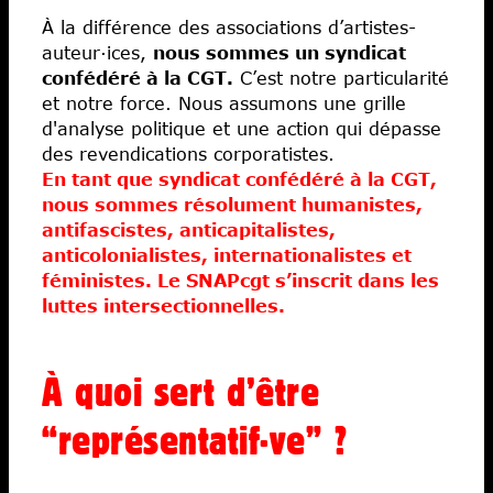
Podcasts
À la différence des associations d’artistes-
Newsletter
Fiches pratiques
auteur·ices,
nous sommes un syndicat
confédéré à la CGT.
C’est notre particularité
Actualités
Document d'orientation
et notre force. Nous assumons une grille
Liens utiles
Communiqués
d'analyse politique et une action qui dépasse
Archives
des revendications corporatistes.
Droits sociaux
En tant que syndicat confédéré à la CGT,
Droits d’auteurs
nous sommes résolument humanistes,
Solidarités
antifascistes, anticapitalistes,
anticolonialistes, internationalistes et
Fiscalité
féministes. Le SNAPcgt s’inscrit dans les
Libertés
luttes intersectionnelles.
Économies
Ateliers
À quoi sert d’être
Écoles d’art
“représentatif·ve” ?