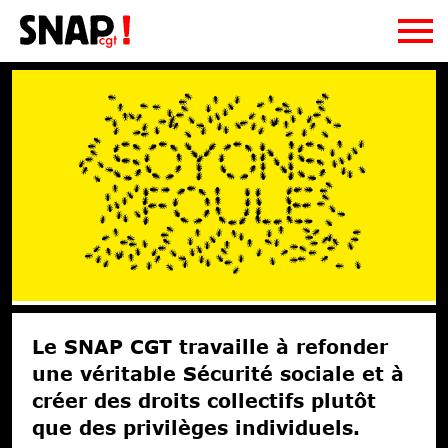
Le SNAP CGT
le SNAP CGT, c'est quoi ?
Adhésion
On fait quoi ?
Ressources
La CE et le Bureau
Publications
Contact
La CGT
Podcasts
Syndi-quoi ?
Newsletter
Fiches pratiques
Régions
Actualités
Document d'orientation
Le SNAP CGT travaille à refonder
Liens utiles
Communiqués
une véritable Sécurité sociale et à
Archives
Droits sociaux
créer des droits collectifs plutôt
Droits d’auteurs
que des privilèges individuels.
Solidarités