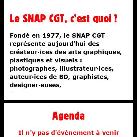
Fiscalité
Le SNAP CGT, c’est quoi ?
Libertés
Économies
Fondé en 1977, le SNAP CGT
Ateliers
représente aujourd’hui des
Écoles d’art
créateur·ices des arts graphiques,
plastiques et visuels :
photographes, illustrateur·ices,
auteur·ices de BD, graphistes,
designer·euses,
…
Agenda
Il n'y pas d'évènement à venir