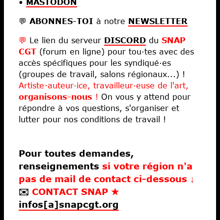
•
MASTODON
Fiscalité
💬
ABONNES-TOI
à notre
NEWSLETTER
Libertés
💬
Le lien du serveur
DISCORD
du
SNAP
Économies
CGT
(forum en ligne) pour tou·tes avec des
Ateliers
accès spécifiques pour les syndiqué·es
(groupes de travail, salons régionaux...) !
Écoles d’art
Artiste-auteur·ice, travailleur·euse de l'art,
organisons-nous
!
On vous y attend pour
répondre à vos questions, s'organiser et
lutter pour nos conditions de travail !
Pour toutes demandes,
renseignements
si votre région n'a
pas de mail de contact ci-dessous ↓
✉️
CONTACT SNAP
★
infos[a]snapcgt.org