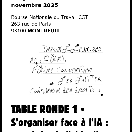
novembre 2025
Fiscalité
Bourse Nationale du Travail CGT
Libertés
263 rue de Paris
Économies
93100
MONTREUIL
Ateliers
Écoles d’art
TABLE RONDE 1
•
S’organiser face à l’IA :