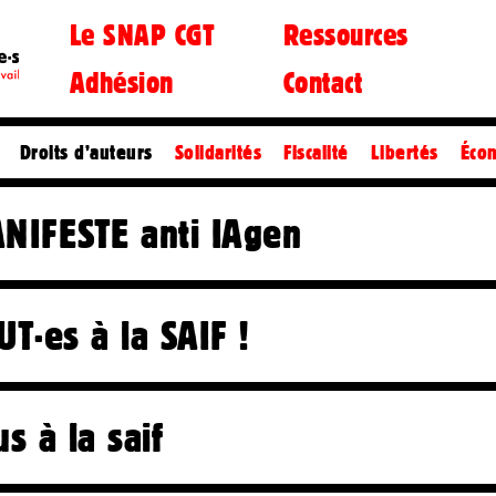
Le SNAP CGT
Ressources
Adhésion
Contact
 quoi ?
dcasts
On fait quoi ?
Fiches pratiques
La CE et le Bureau
Document d'orientation
La CGT
Liens
Synd
Droits d’auteurs
Solidarités
Fiscalité
Libertés
Éco
NIFESTE anti IAgen
UT·es à la SAIF !
us à la saif