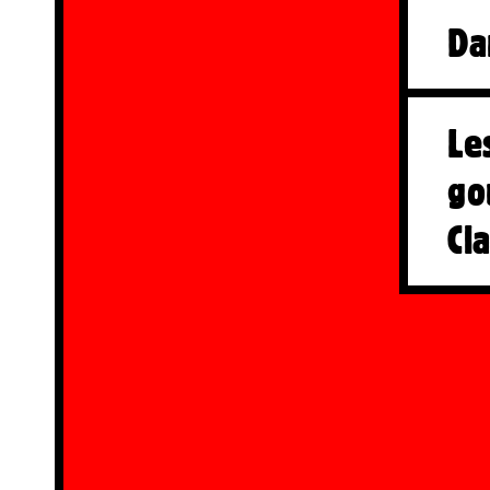
Da
Le
go
Cl