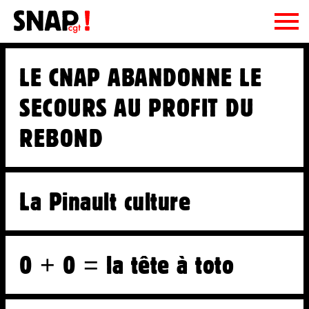
Le SNAP CGT
LE CNAP ABANDONNE LE
le SNAP CGT, c'est quoi ?
Adhésion
SECOURS AU PROFIT DU
On fait quoi ?
Ressources
REBOND
La CE et le Bureau
Publications
Contact
La CGT
Podcasts
Syndi-quoi ?
Newsletter
La Pinault culture
Fiches pratiques
Régions
Actualités
Document d'orientation
Liens utiles
Communiqués
0 + 0 = la tête à toto
Archives
Droits sociaux
Droits d’auteurs