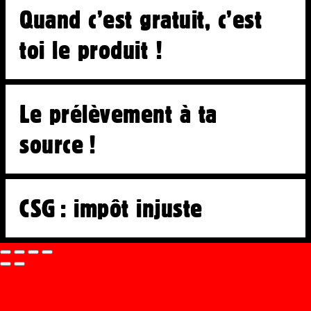
Solidarités
Quand c’est gratuit, c’est
Fiscalité
toi le produit !
Libertés
Économies
Ateliers
Le prélèvement à ta
Écoles d’art
source !
CSG : impôt injuste