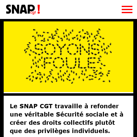
Le SNAP CGT
le SNAP CGT, c'est quoi ?
Adhésion
On fait quoi ?
Ressources
La CE et le Bureau
Publications
Contact
La CGT
Podcasts
Syndi-quoi ?
Newsletter
Fiches pratiques
Régions
Actualités
Document d'orientation
Le SNAP CGT travaille à refonder
Liens utiles
Communiqués
une véritable Sécurité sociale et à
Archives
Droits sociaux
créer des droits collectifs plutôt
Droits d’auteurs
que des privilèges individuels.
Solidarités