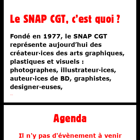
Fiscalité
Le SNAP CGT, c’est quoi ?
Libertés
Économies
Fondé en 1977, le SNAP CGT
Ateliers
représente aujourd’hui des
Écoles d’art
créateur·ices des arts graphiques,
plastiques et visuels :
photographes, illustrateur·ices,
auteur·ices de BD, graphistes,
designer·euses,
…
Agenda
Il n'y pas d'évènement à venir